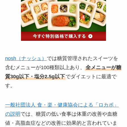
nosh（ナッシュ）
では糖質管理されたスイーツを
含むメニューが100種類以上あり、
全メニューが糖
質30g以下・塩分2.5g以下
でダイエットに最適で
す。
一般社団法人 食・楽・健康協会による「ロカボ」
の説明
では、糖質の低い食事は体重の改善や血糖
値・高脂血症などの改善に効果的と言われていま