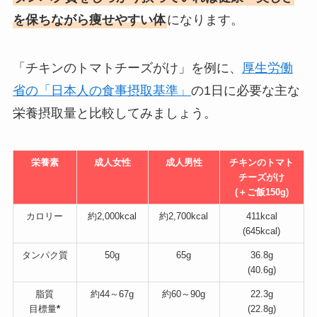
を保ちながら痩せやすい体
になります。
「チキンのトマトチーズがけ」を例に、
厚生労働
省の「日本人の食事摂取基準」
の1日に必要な主な
栄養摂取量と比較してみましょう。
栄養素
成人女性
成人男性
チキンのトマト
チーズがけ
(＋ご飯150g)
カロリー
約2,000kcal
約2,700kcal
411kcal
(645kcal)
タンパク質
50g
65g
36.8g
(40.6g)
脂質
約44～67g
約60～90g
22.3g
目標量
*
(22.8g)