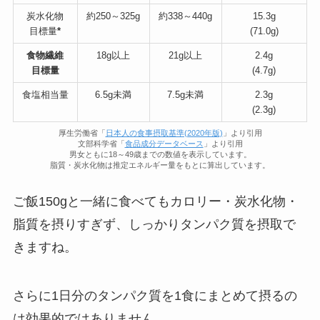
炭水化物
約250～325g
約338～440g
15.3g
目標量
*
(71.0g)
食物繊維
18g以上
21g以上
2.4g
目標量
(4.7g)
食塩相当量
6.5g未満
7.5g未満
2.3g
(2.3g)
厚生労働省「
日本人の食事摂取基準(2020年版)
」より引用
文部科学省「
食品成分データベース
」より引用
男女ともに18～49歳までの数値を表示しています。
脂質・炭水化物は推定エネルギー量をもとに算出しています。
ご飯150gと一緒に食べてもカロリー・炭水化物・
脂質を摂りすぎず、しっかりタンパク質を摂取で
きますね。
さらに1日分のタンパク質を1食にまとめて摂るの
は効果的ではありません。