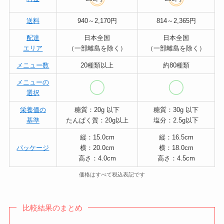
送料
940～2,170円
814～2,365円
配達
日本全国
日本全国
エリア
（一部離島を除く）
（一部離島を除く）
メニュー数
20種類以上
約80種類
メニューの
選択
栄養価の
糖質：20g 以下
糖質：30g 以下
基準
たんぱく質：20g以上
塩分：2.5g以下
縦：15.0cm
縦：16.5cm
パッケージ
横：20.0cm
横：18.0cm
高さ：4.0cm
⾼さ：4.5cm
価格はすべて税込表記です
比較結果のまとめ