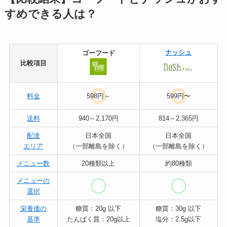
すめできる人は？
ナッシュ
ゴーフード
比較項目
料金
598円～
599円〜
送料
940～2,170円
814～2,365円
配達
日本全国
日本全国
エリア
（一部離島を除く）
（一部離島を除く）
メニュー数
20種類以上
約80種類
メニューの
選択
栄養価の
糖質：20g 以下
糖質：30g 以下
基準
たんぱく質：20g以上
塩分：2.5g以下