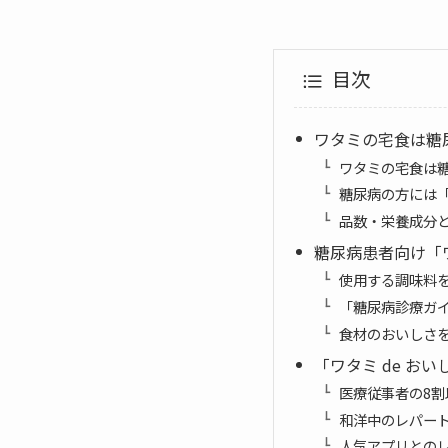
目次
ワタミの宅食は糖
ワタミの宅食は
糖尿病の方には「
品数・栄養成分
糖尿病患者向け「ワ
使用する調味料
「糖尿病診療ガ
食材のおいしさ
「ワタミ de お
医療従事者の8割
和洋中のレパー
人気アプリとの