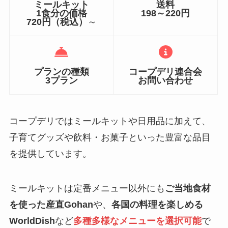
ミールキット
送料
1食分の価格
198～220円
720円（税込）
～
プランの種類
コープデリ連合会
3プラン
お問い合わせ
コープデリではミールキットや日用品に加えて、
子育てグッズや飲料・お菓子といった豊富な品目
を提供しています。
ミールキットは定番メニュー以外にも
ご当地食材
を使った産直Gohan
や、
各国の料理を楽しめる
WorldDish
など
多種多様なメニューを選択可能
で